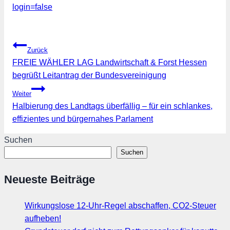
login=false
Beitragsnavigation
Zurück
FREIE WÄHLER LAG Landwirtschaft & Forst Hessen
begrüßt Leitantrag der Bundesvereinigung
Weiter
Halbierung des Landtags überfällig – für ein schlankes,
effizientes und bürgernahes Parlament
Suchen
Suchen
Neueste Beiträge
Wirkungslose 12-Uhr-Regel abschaffen, CO2-Steuer
aufheben!